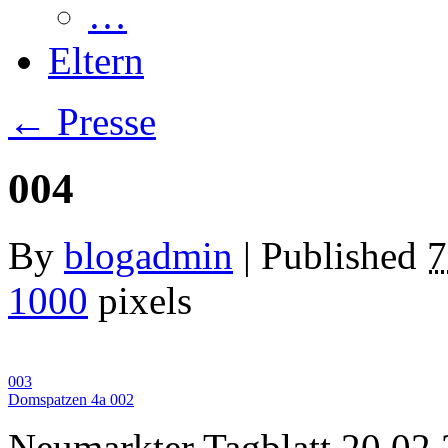
…
Eltern
←
Presse
004
By
blogadmin
|
Published
7
1000
pixels
003
Domspatzen 4a 002
Neumarkter Tagblatt 20.02