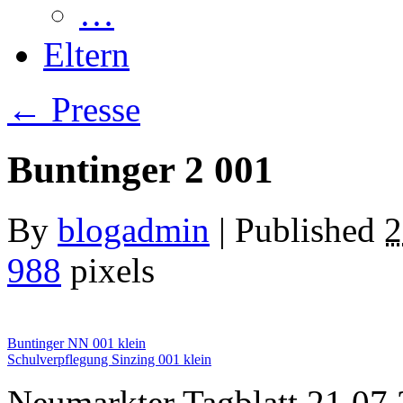
…
Eltern
←
Presse
Buntinger 2 001
By
blogadmin
|
Published
2
988
pixels
Buntinger NN 001 klein
Schulverpflegung Sinzing 001 klein
Neumarkter Tagblatt 21.07