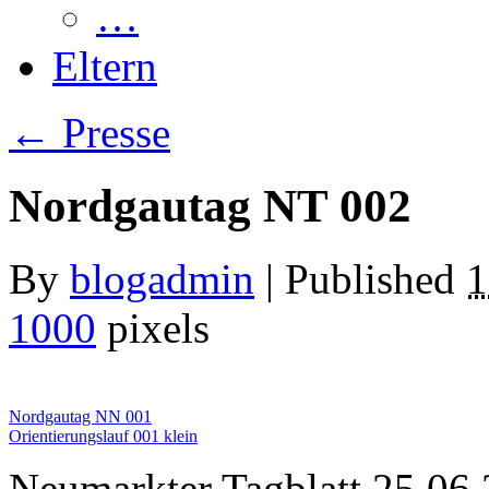
…
Eltern
←
Presse
Nordgautag NT 002
By
blogadmin
|
Published
1
1000
pixels
Nordgautag NN 001
Orientierungslauf 001 klein
Neumarkter Tagblatt 25.06