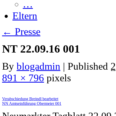
…
Eltern
←
Presse
NT 22.09.16 001
By
blogadmin
|
Published
2
891 × 796
pixels
Verabschiedung Breindl bearbeitet
NN Amtseinführung Obermeier 001
Neumarkter Tagblatt 22.09