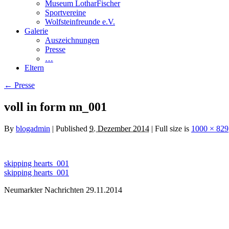
Museum LotharFischer
Sportvereine
Wolfsteinfreunde e.V.
Galerie
Auszeichnungen
Presse
…
Eltern
←
Presse
voll in form nn_001
By
blogadmin
|
Published
9. Dezember 2014
|
Full size is
1000 × 829
skipping hearts_001
skipping hearts_001
Neumarkter Nachrichten 29.11.2014